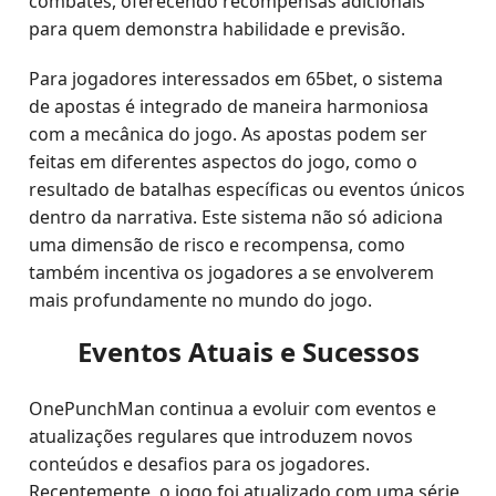
combates, oferecendo recompensas adicionais
para quem demonstra habilidade e previsão.
Para jogadores interessados em 65bet, o sistema
de apostas é integrado de maneira harmoniosa
com a mecânica do jogo. As apostas podem ser
feitas em diferentes aspectos do jogo, como o
resultado de batalhas específicas ou eventos únicos
dentro da narrativa. Este sistema não só adiciona
uma dimensão de risco e recompensa, como
também incentiva os jogadores a se envolverem
mais profundamente no mundo do jogo.
Eventos Atuais e Sucessos
OnePunchMan continua a evoluir com eventos e
atualizações regulares que introduzem novos
conteúdos e desafios para os jogadores.
Recentemente, o jogo foi atualizado com uma série