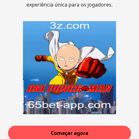
experiência única para os jogadores.
Começar agora