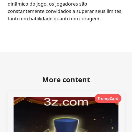
dinâmico do jogo, os jogadores são
constantemente convidados a superar seus limites,
tanto em habilidade quanto em coragem.
More content
TrumpCard