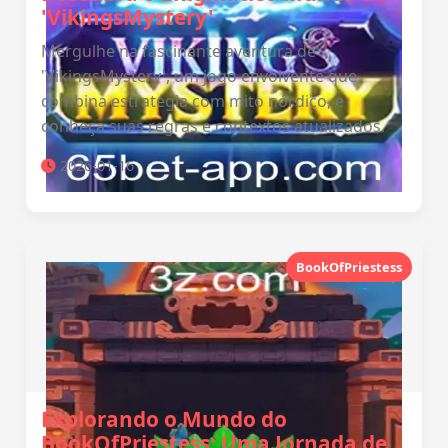
'VikingsMystery'
Mergulhe na fascinante aventura de
'VikingsMystery', um jogo envolvente que
combina estratégia com mito nórdico, e
conheça suas regras e contextos atualizados.
2026-01-16
BookOfPriestess
Explorando o Mundo do
BookOfPriestess: Uma Jornada de