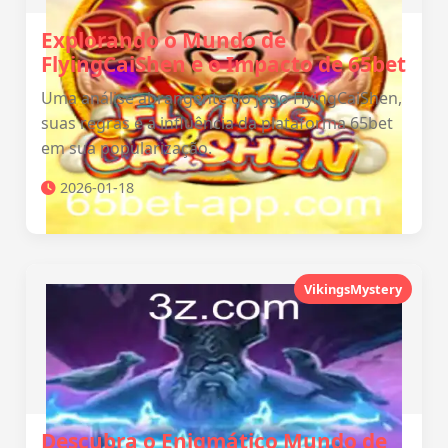
Explorando o Mundo de
FlyingCaiShen e o Impacto de 65bet
Uma análise abrangente do jogo FlyingCaiShen,
suas regras e a influência da plataforma 65bet
em sua popularização.
2026-01-18
VikingsMystery
Descubra o Enigmático Mundo de