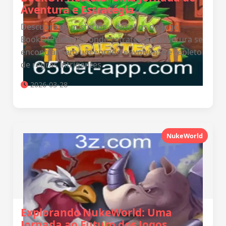
Aventura e Estratégia
Descubra os mistérios e desafios do jogo
BookOfPriestess, onde estratégia e aventura se
encontram em um enredo envolvente e repleto
de regras intrigantes.
2026-03-28
NukeWorld
Explorando NukeWorld: Uma
Jornada ao Futuro dos Jogos