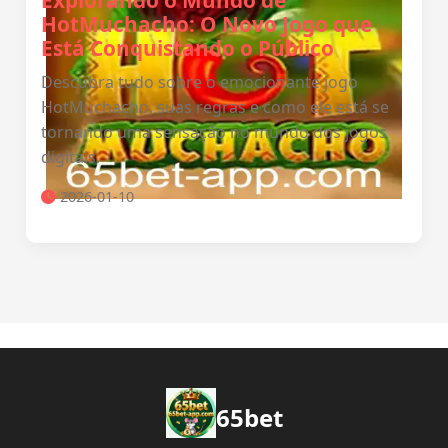
Explorando o Mundo de
HotMuchacho: O Novo Jogo que
Está Conquistando o Público
Descubra tudo sobre o emocionante jogo
HotMuchacho, suas regras e como ele está se
tornando uma sensação no mundo dos jogos
digitais.
2026-01-10
65bet