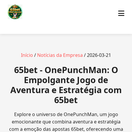
Início
/
Notícias da Empresa
/ 2026-03-21
65bet - OnePunchMan: O
Empolgante Jogo de
Aventura e Estratégia com
65bet
Explore o universo de OnePunchMan, um jogo
emocionante que combina aventura e estratégia
com a emoção das apostas 65bet, oferecendo uma