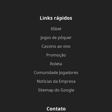
Links rápidos
65bet
Jogos de pôquer
Cassino ao vivo
Promoção
Roleta
Comunidade Jogadores
Notícias da Empresa
Sitemap do Google
Contato