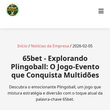
Início
/
Notícias da Empresa
/ 2026-02-05
65bet - Explorando
Plingoball: O Jogo-Evento
que Conquista Multidões
Descubra o emocionante Plingoball, um jogo que
mistura estratégia e diversão com o toque atual da
palavra-chave 65bet.