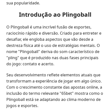
sua popularidade.
Introdução ao Plingoball
O Plingoball é uma incrível fusão de esportes,
raciocínio rápido e diversão. Criado para entreter e
desafiar, ele engloba aspectos que vão desde a
destreza física até o uso de estratégias mentais. O
nome "Plingoball" deriva do som característico de
"pling" que é produzido nas duas fases principais
do jogo: contato e acerto.
Seu desenvolvimento reflete elementos atuais que
transformam a experiência de jogar em algo único.
Com o crescimento constante das apostas online, a
inclusão do termo relevante "65bet" mostra como o
Plingoball está se adaptando ao clima moderno de
jogos e esportes.