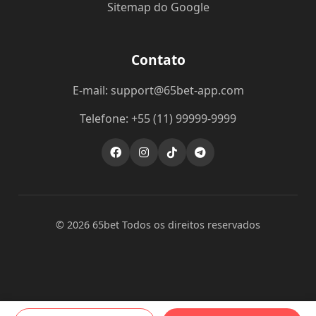
Sitemap do Google
Contato
E-mail: support@65bet-app.com
Telefone: +55 (11) 99999-9999
© 2026 65bet Todos os direitos reservados