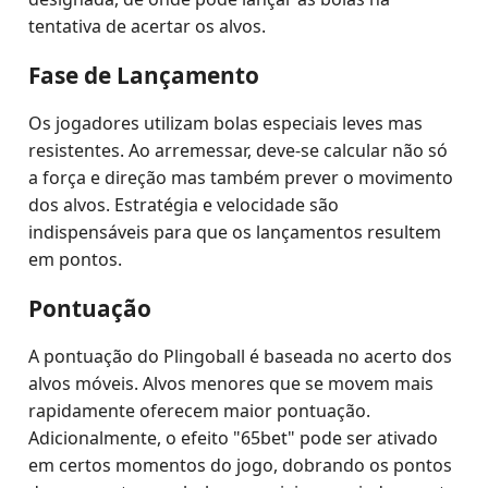
tentativa de acertar os alvos.
Fase de Lançamento
Os jogadores utilizam bolas especiais leves mas
resistentes. Ao arremessar, deve-se calcular não só
a força e direção mas também prever o movimento
dos alvos. Estratégia e velocidade são
indispensáveis para que os lançamentos resultem
em pontos.
Pontuação
A pontuação do Plingoball é baseada no acerto dos
alvos móveis. Alvos menores que se movem mais
rapidamente oferecem maior pontuação.
Adicionalmente, o efeito "65bet" pode ser ativado
em certos momentos do jogo, dobrando os pontos