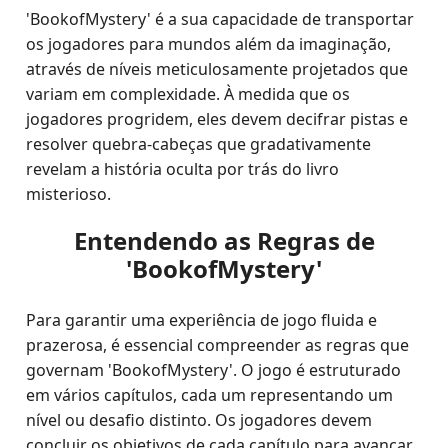
'BookofMystery' é a sua capacidade de transportar
os jogadores para mundos além da imaginação,
através de níveis meticulosamente projetados que
variam em complexidade. À medida que os
jogadores progridem, eles devem decifrar pistas e
resolver quebra-cabeças que gradativamente
revelam a história oculta por trás do livro
misterioso.
Entendendo as Regras de
'BookofMystery'
Para garantir uma experiência de jogo fluida e
prazerosa, é essencial compreender as regras que
governam 'BookofMystery'. O jogo é estruturado
em vários capítulos, cada um representando um
nível ou desafio distinto. Os jogadores devem
concluir os objetivos de cada capítulo para avançar