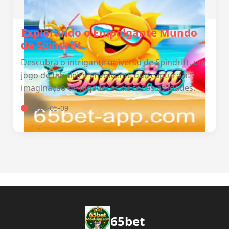
Explorando o Empolgante Mundo
de Spindrift
Descubra o intrigante universo de Spindrift, um
jogo de tabuleiro envolvente que captura a
imaginação de jogadores de todas as idades.
2026-05-09
65bet