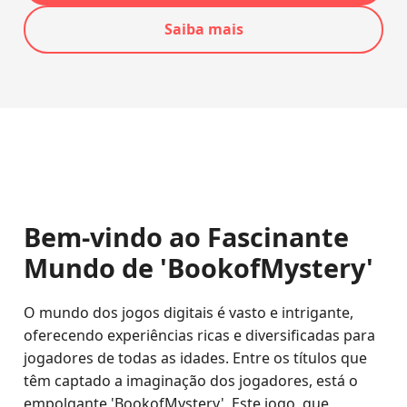
Saiba mais
Bem-vindo ao Fascinante
Mundo de 'BookofMystery'
O mundo dos jogos digitais é vasto e intrigante,
oferecendo experiências ricas e diversificadas para
jogadores de todas as idades. Entre os títulos que
têm captado a imaginação dos jogadores, está o
empolgante 'BookofMystery'. Este jogo, que