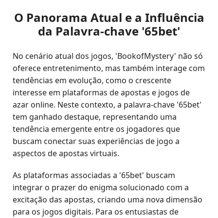
O Panorama Atual e a Influência
da Palavra-chave '65bet'
No cenário atual dos jogos, 'BookofMystery' não só
oferece entretenimento, mas também interage com
tendências em evolução, como o crescente
interesse em plataformas de apostas e jogos de
azar online. Neste contexto, a palavra-chave '65bet'
tem ganhado destaque, representando uma
tendência emergente entre os jogadores que
buscam conectar suas experiências de jogo a
aspectos de apostas virtuais.
As plataformas associadas a '65bet' buscam
integrar o prazer do enigma solucionado com a
excitação das apostas, criando uma nova dimensão
para os jogos digitais. Para os entusiastas de