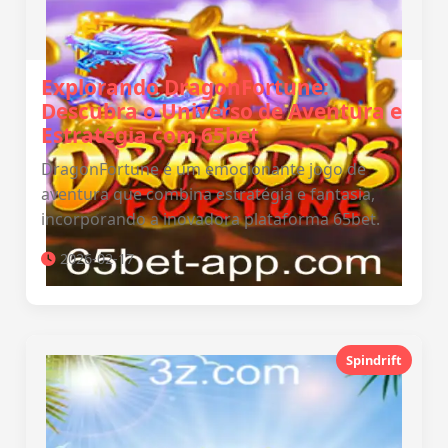
Explorando DragonFortune:
Descubra o Universo de Aventura e
Estratégia com 65bet
DragonFortune é um emocionante jogo de
aventura que combina estratégia e fantasia,
incorporando a inovadora plataforma 65bet.
2026-02-17
Spindrift