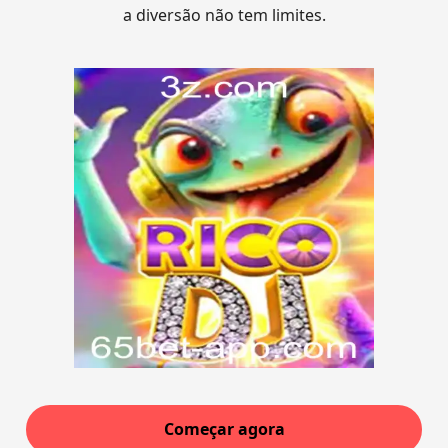
a diversão não tem limites.
Começar agora