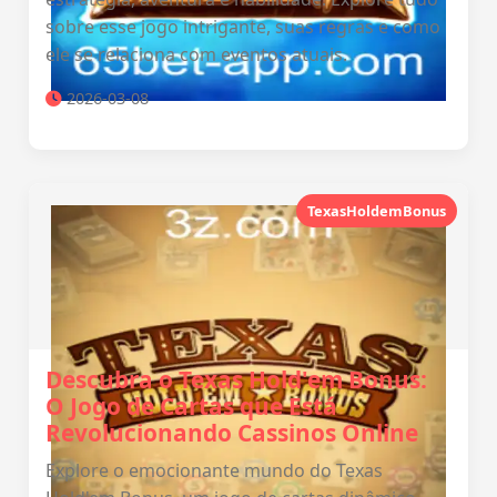
sobre esse jogo intrigante, suas regras e como
ele se relaciona com eventos atuais.
2026-03-08
TexasHoldemBonus
Descubra o Texas Hold'em Bonus:
O Jogo de Cartas que Está
Revolucionando Cassinos Online
Explore o emocionante mundo do Texas