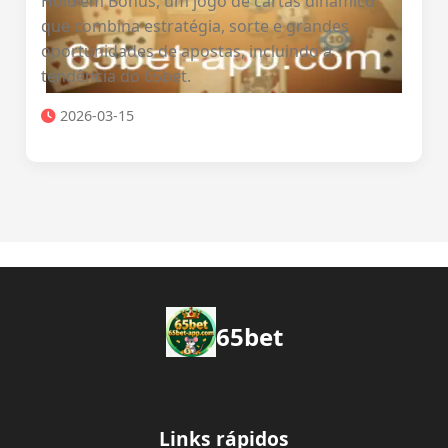
Hold'em Bonus, um jogo de cartas dinâmico
que combina estratégia, sorte e grandes
oportunidades de apostas, incluindo a
tendência do 65bet.
2026-03-15
65bet
Links rápidos