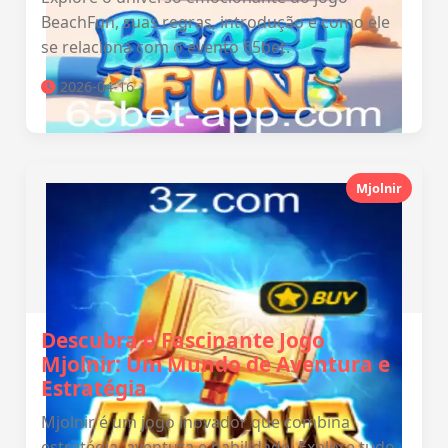
BeachFun, suas regras, introdução e como ele
se relaciona com o evento 65bet.
2026-04-16
Mjolnir
Descubra o Fascinante Jogo
Mjolnir: Um Mundo de Aventura e
Estratégia
Mjolnir é um jogo inovador que combina
estratégia, aventura e habilidade. Explore tudo