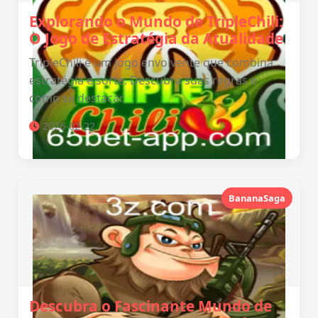
Explorando o Mundo de TripleChili:
O Jogo de Estratégia da Atualidade
TripleChili é um jogo envolvente que combina
estratégia e sorte. Descubra suas regras e
como se destacar.
2026-02-22
BananaSaga
Descubra o Fascinante Mundo de