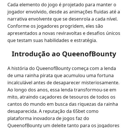
Cada elemento do jogo é projetado para manter o
jogador envolvido, desde as animações fluidas até a
narrativa envolvente que se desenrola a cada nível.
Conforme os jogadores progridem, eles são
apresentados a novas reviravoltas e desafios únicos
que testam suas habilidades e estratégia.
Introdução ao QueenofBounty
A história do QueenofBounty começa com a lenda
de uma rainha pirata que acumulou uma fortuna
incalculável antes de desaparecer misteriosamente.
Ao longo dos anos, essa lenda transformou-se em
mito, atraindo caçadores de tesouros de todos os
cantos do mundo em busca das riquezas da rainha
desaparecida. A reputação da 65bet como
plataforma inovadora de jogos faz do
QueenofBounty um deleite tanto para os jogadores