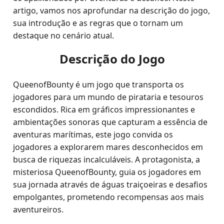
artigo, vamos nos aprofundar na descrição do jogo,
sua introdução e as regras que o tornam um
destaque no cenário atual.
Descrição do Jogo
QueenofBounty é um jogo que transporta os
jogadores para um mundo de pirataria e tesouros
escondidos. Rica em gráficos impressionantes e
ambientações sonoras que capturam a essência de
aventuras marítimas, este jogo convida os
jogadores a explorarem mares desconhecidos em
busca de riquezas incalculáveis. A protagonista, a
misteriosa QueenofBounty, guia os jogadores em
sua jornada através de águas traiçoeiras e desafios
empolgantes, prometendo recompensas aos mais
aventureiros.